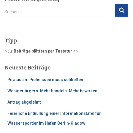
S
Suchen …
u
c
h
e
Tipp
n
n
Neu:
Beiträge blättern per Tastatur
< >
a
c
Neueste Beiträge
h
:
Piratas am Pichelssee muss schließen
Weniger ärgern. Mehr handeln. Mehr bewirken.
Antrag abgelehnt
Feierliche Enthüllung einer Informationstafel für
Wassersportler im Hafen Berlin-Kladow