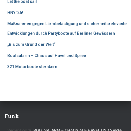
Let the boat sail
HNY ’26!
Maßnahmen gegen Lärmbelästigung und sicherheitsrelevante
Entwicklungen durch Partyboote auf Berliner Gewässern
„Bis zum Grund der Welt“
Bootsalarm – Chaos auf Havel und Spree
321 Motorboote sternkern
Funk
SeglerBlog
zu
BOOTSALARM – CHAOS AUF HAVEL UND SPREE