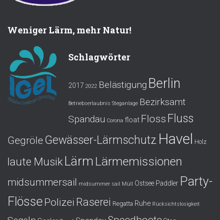
Weniger Lärm, mehr Natur!
Schlagwörter
Berlin
Belästigung
2017
2022
Bezirksamt
Betriebserlaubnis Steganlage
Fluss
Floss
Spandau
float
Corona
Havel
Gewässer-Lärmschutz
Gegröle
Holz
Lärm
Lärmemissionen
laute Musik
Party-
midsummersail
Ostsee
Paddler
midsummer sail
Müll
Flösse
Polizei
Raserei
Ruhe
Regatta
Rücksichtslosigkeit
Speedboote