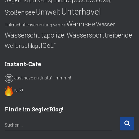
Segeln
Spandau
Segler
Steg
Senat
Unterhavel
Umwelt
Stößensee
Wannsee
Wasser
Unterschriftensammlung
Vereine
Wasserschutzpolizei
Wassersporttreibende
„IGeL“
Wellenschlag
Instant-Café
Just have an „Insta“ - mmmh!
NI X!
Finde im SeglerBlog!
S
Suchen …
u
c