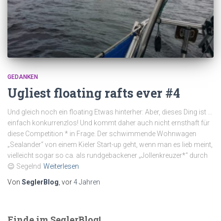
GEDANKEN
Ugliest floating rafts ever #4
Und gleich noch ein floating Etwas hinterher: Aber, dieses Ding ist …
einfach konkurrenzlos! Und kommt daher auch nicht ernsthaft für
diese Competition * in Frage. Der schwimmende Wohnwagen
„Sealander“ von einem Kieler Start-up geht, wenn man es lieb meint,
vielleicht sogar so ca. als rundgebackener „Jollenkreuzer*“ durch
😉 Segelnd
Weiterlesen
Von
SeglerBlog
, vor
4 Jahren
Finde im SeglerBlog!