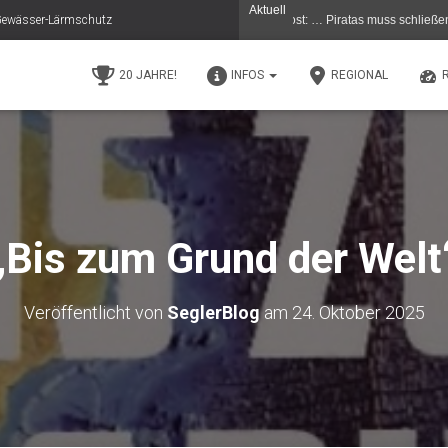
Aktuell
e Gewässer-Lärmschutz
11.5.26 in der Berliner Morgenpost: … Piratas muss schließen …Der beliebte Berli
20 JAHRE!
INFOS
REGIONAL
„Bis zum Grund der Welt
Veröffentlicht von
SeglerBlog
am
24. Oktober 2025