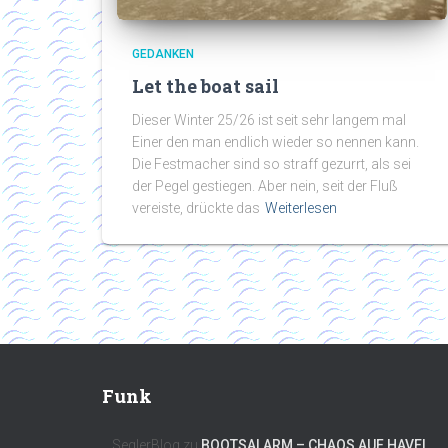
GEDANKEN
Let the boat sail
Dieser Winter 25/26 ist seit sehr langem mal
Einer den man endlich wieder so nennen kann.
Die Festmacher sind so straff gezurrt, als sei
der Pegel gestiegen. Aber nein, seit der Fluß
vereiste, drückte das
Weiterlesen
Funk
SeglerBlog
zu
BOOTSALARM – CHAOS AUF HAVEL