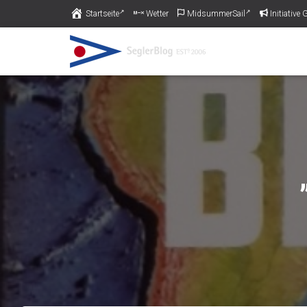
Startseite
Wetter
MidsummerSail
Initiativ
Piratas am Pichelssee muss schließen - Gestern 