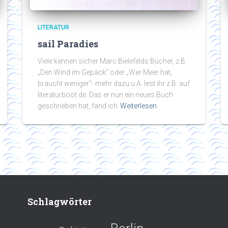
LITERATUR
sail Paradies
Viele kennen sicher Marc Bielefelds Bücher, z.B.
„Den Wind im Gepäck“ oder „Wer Meer hat,
braucht weniger“- mehr dazu u.A. lest ihr z.B. auf
literaturboot.de. Das er nun ein neues Buch
geschrieben hat, fand ich
Weiterlesen
Schlagwörter