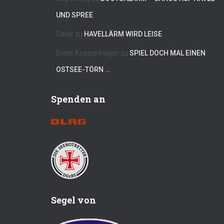
UND SPREE
Sailer
zu
HAVELLÄRM WIRD LEISE
Dieter Koppenhagen
zu
SPIEL DOCH MAL EINEN
OSTSEE-TÖRN …
Spenden an
Segel von