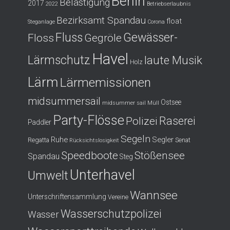
Berlin
Belästigung
2017
2022
Betriebserlaubnis
Bezirksamt Spandau
float
Steganlage
Corona
Fluss
Gewässer-
Floss
Gegröle
Havel
Lärmschutz
laute Musik
Holz
Lärm
Lärmemissionen
midsummersail
Ostsee
midsummer sail
Müll
Party-Flösse
Polizei
Raserei
Paddler
Segeln
Ruhe
Segler
Regatta
Senat
Rücksichtslosigkeit
Speedboote
Stößensee
Spandau
Steg
Unterhavel
Umwelt
Wannsee
Unterschriftensammlung
Vereine
Wasserschutzpolizei
Wasser