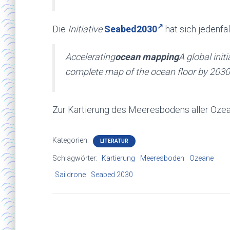
Die
Initiative
Seabed2030
hat sich jedenfal
Accelerating
ocean mapping
A global init
complete map of the ocean floor by 2030
Zur Kartierung des Meeresbodens aller Oze
Kategorien:
LITERATUR
Schlagwörter:
Kartierung
Meeresboden
Ozeane
Saildrone
Seabed 2030