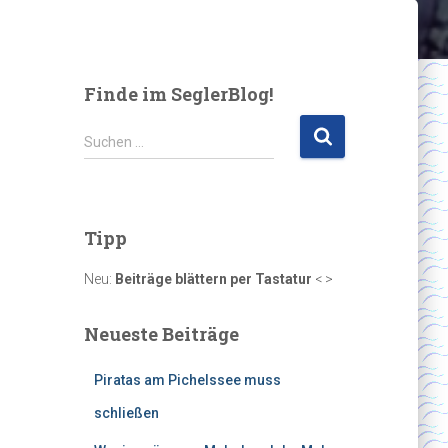
Finde im SeglerBlog!
S
Suchen …
u
c
h
e
Tipp
n
n
Neu:
Beiträge blättern per Tastatur
< >
a
c
Neueste Beiträge
h
:
Piratas am Pichelssee muss
schließen