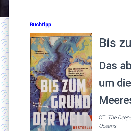
Buchtipp
Bis z
Das ab
um die
Meere
OT:
The Deepe
Oceans