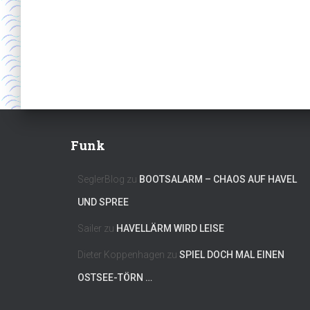
Funk
SeglerBlog
zu
BOOTSALARM – CHAOS AUF HAVEL
UND SPREE
Sailer
zu
HAVELLÄRM WIRD LEISE
Dieter Koppenhagen
zu
SPIEL DOCH MAL EINEN
OSTSEE-TÖRN …