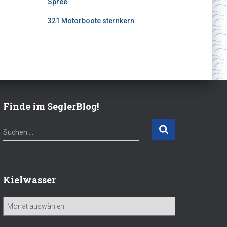
Spree
321 Motorboote sternkern
Finde im SeglerBlog!
S
Suchen …
u
c
h
e
Kielwasser
n
n
K
a
i
c
e