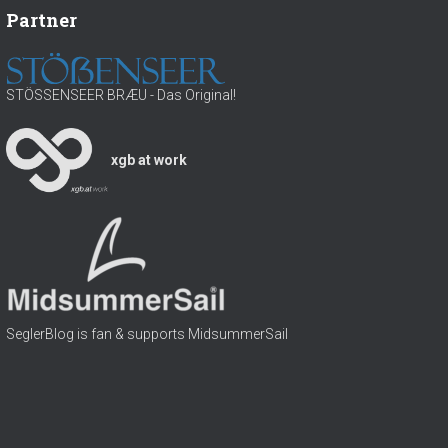
h
Partner
l
:
w
a
s
STÖSSENSEER BRÆU - Das Original!
s
e
r
xgb at work
SeglerBlog is fan & supports MidsummerSail