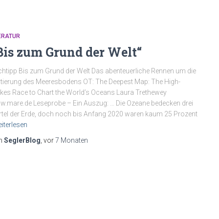
ERATUR
Bis zum Grund der Welt“
htipp Bis zum Grund der Welt Das abenteuerliche Rennen um die
tierung des Meeresbodens OT: The Deepest Map: The High-
kes Race to Chart the World’s Oceans Laura Trethewey
.mare.de Leseprobe – Ein Auszug: … Die Ozeane bedecken drei
rtel der Erde, doch noch bis Anfang 2020 waren kaum 25 Prozent
iterlesen
n
SeglerBlog
, vor
7 Monaten