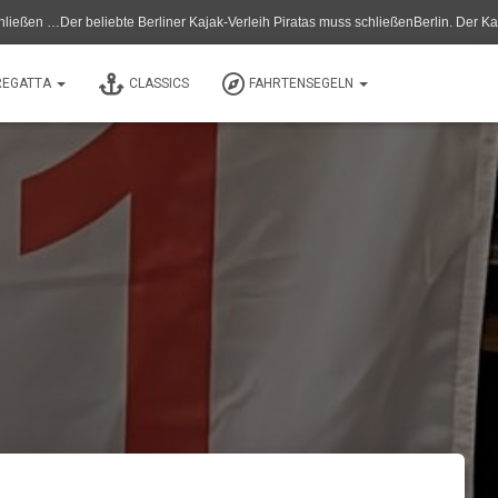
er beliebte Berliner Kajak-Verleih Piratas muss schließenBerlin. Der Kanu- und K
REGATTA
CLASSICS
FAHRTENSEGELN