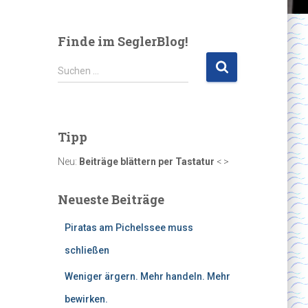
Finde im SeglerBlog!
S
Suchen …
u
c
h
e
Tipp
n
n
Neu:
Beiträge blättern per Tastatur
< >
a
c
Neueste Beiträge
h
:
Piratas am Pichelssee muss
schließen
Weniger ärgern. Mehr handeln. Mehr
bewirken.