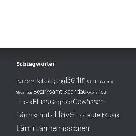
Schlagwörter
Berlin
Belästigung
2017
2022
Betriebserlaubnis
Bezirksamt Spandau
float
Steganlage
Corona
Fluss
Gewässer-
Floss
Gegröle
Havel
Lärmschutz
laute Musik
Holz
Lärm
Lärmemissionen