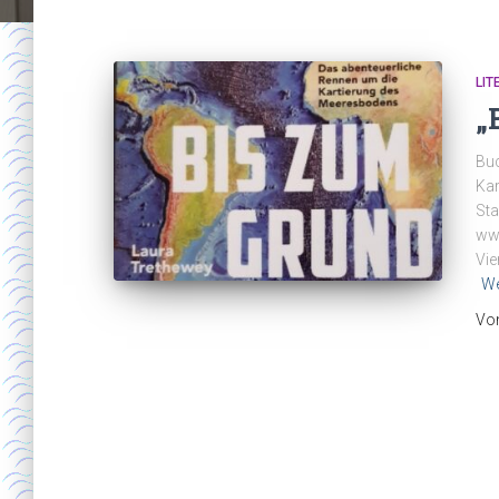
LIT
„
Buc
Kar
Sta
www
Vie
We
Vo