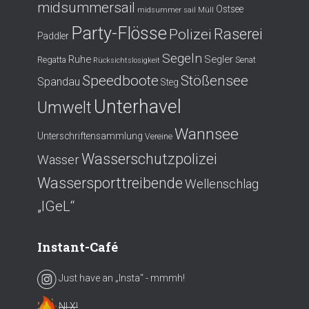
midsummersail
Ostsee
midsummer sail
Müll
Party-Flösse
Polizei
Raserei
Paddler
Segeln
Ruhe
Segler
Regatta
Senat
Rücksichtslosigkeit
Speedboote
Stößensee
Spandau
Steg
Unterhavel
Umwelt
Wannsee
Unterschriftensammlung
Vereine
Wasserschutzpolizei
Wasser
Wassersporttreibende
Wellenschlag
„IGeL“
Instant-Café
Just have an „Insta“ - mmmh!
NI X!