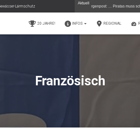
Aktuell
e Gewässer-Lärmschutz
en - Gestern 11.5.26 in der (C) Berliner Morgenpost: … Piratas muss schließen …De
20 JAHRE!
INFOS
REGIONAL
Französisch