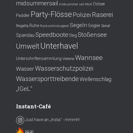
midsummersail
Ostsee
midsummer sail
Müll
Party-Flösse
Polizei
Raserei
Paddler
Segeln
Ruhe
Segler
Regatta
Senat
Rücksichtslosigkeit
Speedboote
Stößensee
Spandau
Steg
Unterhavel
Umwelt
Wannsee
Unterschriftensammlung
Vereine
Wasserschutzpolizei
Wasser
Wassersporttreibende
Wellenschlag
„IGeL“
Instant-Café
Just have an „Insta“ - mmmh!
NI X!