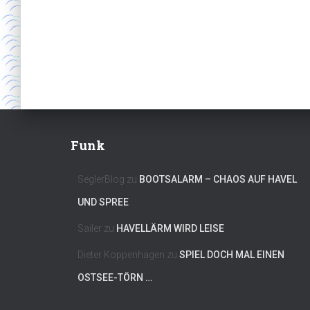
Funk
SeglerBlog
zu
BOOTSALARM – CHAOS AUF HAVEL
UND SPREE
Sailer
zu
HAVELLÄRM WIRD LEISE
Dieter Koppenhagen
zu
SPIEL DOCH MAL EINEN
OSTSEE-TÖRN …