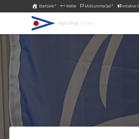
Startseite
Wetter
MidsummerSail
Initiativ
Piratas am Pichelssee muss schließ