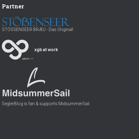
h
Partner
l
:
w
a
s
STÖSSENSEER BRÆU - Das Original!
s
e
r
xgb at work
SeglerBlog is fan & supports MidsummerSail