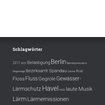
Schlagwörter
Berlin
Belästigung
2017
2022
Betriebserlaubnis
Bezirksamt Spandau
float
Steganlage
Corona
Fluss
Gewässer-
Floss
Gegröle
Havel
Lärmschutz
laute Musik
Holz
Lärm
Lärmemissionen