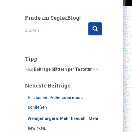
Finde im SeglerBlog!
S
Suchen …
u
c
h
e
Tipp
n
n
Neu:
Beiträge blättern per Tastatur
< >
a
c
Neueste Beiträge
h
:
Piratas am Pichelssee muss
schließen
Weniger ärgern. Mehr handeln. Mehr
bewirken.