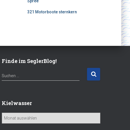
Spree
321 Motorboote sternkern
Finde im SeglerBlog!
S
Suchen …
u
c
h
e
Kielwasser
n
n
K
a
i
c
e