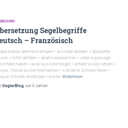
SBILDUNG
bersetzung Segelbegriffe
eutsch – Französisch
ique bateau allemand anlegen = accoster ablegen = appareiller
uven = loffer abfallen = abattre ausweichen = céder le passage
 Vorfahrt haben = avoir la priorité bergen = affaler la voile setzen =
oyer / hisser la voile festmachen = s’amarrer Schoten fieren =
quer Schoten dichtholen = border
Weiterlesen
n
SeglerBlog
, vor
6 Jahren