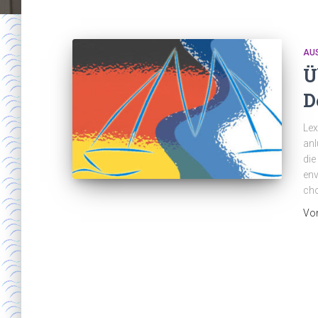
AU
Ü
D
Lex
anl
die
env
cho
Vo