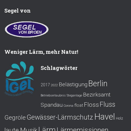
Segel von
Weniger Lärm, mehr Natur!
Schlagwörter
Berlin
Belästigung
2017
2022
Bezirksamt
Betriebserlaubnis Steganlage
Fluss
Floss
Spandau
float
Corona
Havel
Gewässer-Lärmschutz
Gegröle
Holz
Lärm
Lärmemissionen
laute Musik