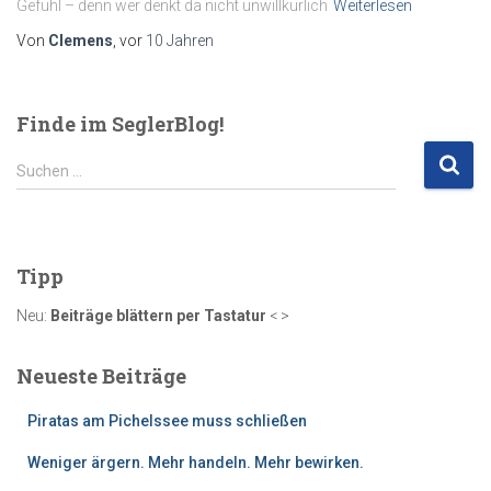
Gefühl – denn wer denkt da nicht unwillkürlich
Weiterlesen
Von
Clemens
, vor
10 Jahren
Finde im SeglerBlog!
S
Suchen …
u
c
h
e
Tipp
n
n
Neu:
Beiträge blättern per Tastatur
< >
a
c
Neueste Beiträge
h
:
Piratas am Pichelssee muss schließen
Weniger ärgern. Mehr handeln. Mehr bewirken.