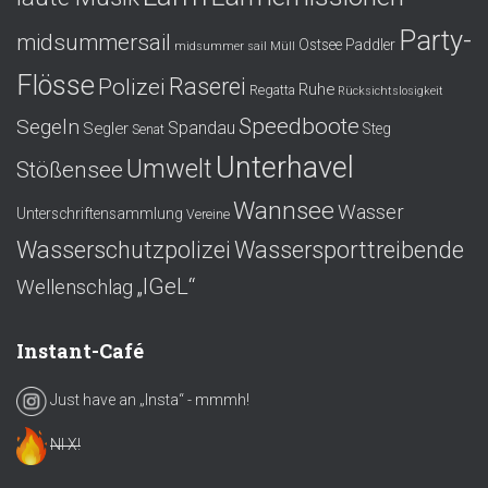
Party-
midsummersail
Ostsee
Paddler
midsummer sail
Müll
Flösse
Polizei
Raserei
Ruhe
Regatta
Rücksichtslosigkeit
Speedboote
Segeln
Spandau
Segler
Steg
Senat
Unterhavel
Umwelt
Stößensee
Wannsee
Wasser
Unterschriftensammlung
Vereine
Wasserschutzpolizei
Wassersporttreibende
„IGeL“
Wellenschlag
Instant-Café
Just have an „Insta“ - mmmh!
NI X!