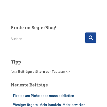
Finde im SeglerBlog!
S
Suchen …
u
c
h
e
Tipp
n
n
Neu:
Beiträge blättern per Tastatur
< >
a
c
Neueste Beiträge
h
:
Piratas am Pichelssee muss schließen
Weniger ärgern. Mehr handeln. Mehr bewirken.