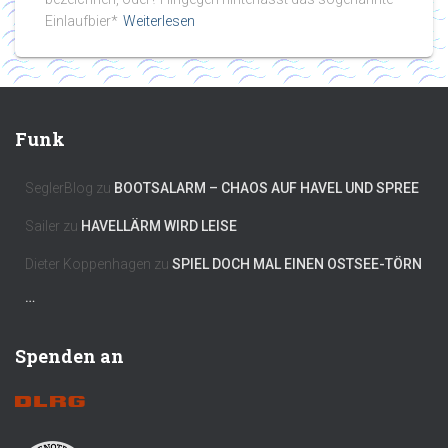
Einlaufbier*
Weiterlesen
Funk
SeglerBlog
zu
BOOTSALARM – CHAOS AUF HAVEL UND SPREE
Sailer
zu
HAVELLÄRM WIRD LEISE
Dieter Koppenhagen
zu
SPIEL DOCH MAL EINEN OSTSEE-TÖRN
…
Spenden an