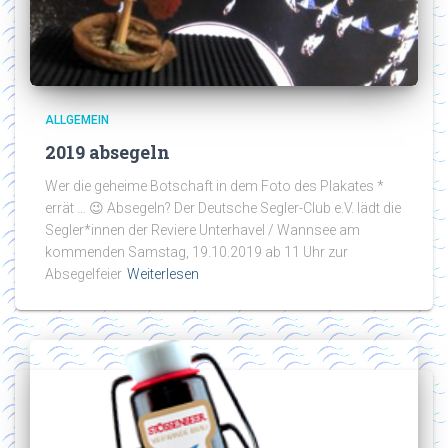
ALLGEMEIN
2019 absegeln
Wer die geheime Botschaft in dem Foto des Plakates *
errät … 😉 Absegeln? Der Deutsche Segler-Club e.V. lädt die
Segler*innen der Reviere Unterhavel / Wannsee am
kommenden Samstag, 19.10.2019 ab 11 Uhr zur
Absegelfeier
Weiterlesen