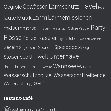
Havel
Gewässer-Lärmschutz
Gegröle
Holz
Lärm
Lärmemissionen
laute Musik
Party-
midsummersail
Ostsee
Paddler
midsummer sail
Müll
Flösse
Polizei
Raserei
Ruhe
Regatta
Rücksichtslosigkeit
Speedboote
Segeln
Spandau
Segler
Steg
Senat
Unterhavel
Umwelt
Stößensee
Wannsee
Wasser
Unterschriftensammlung
Vereine
Wasserschutzpolizei
Wassersporttreibende
„IGeL“
Wellenschlag
Instant-Café
Just have an „Insta“ - mmmh!