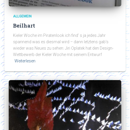
ALLGEMEIN
Beilhart
Kieler Woche im Piratenlook ich find’ s ja jedes Jahr
spannend was es diesmal wird – dann letztens gab’s
wieder was Neues zu sehen: Jiri Oplatek hat den Design-
Wettbewerb der Kieler Woche mit seinem Entwurf
Weiterlesen