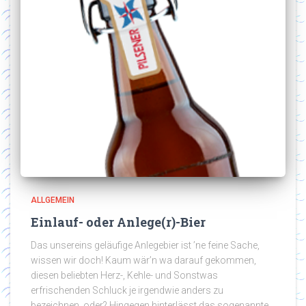
ALLGEMEIN
Einlauf- oder Anlege(r)-Bier
Das unsereins geläufige Anlegebier ist ’ne feine Sache,
wissen wir doch! Kaum wär’n wa darauf gekommen,
diesen beliebten Herz-, Kehle- und Sonstwas
erfrischenden Schluck je irgendwie anders zu
bezeichnen, oder? Hingegen hinterlässt das sogenannte