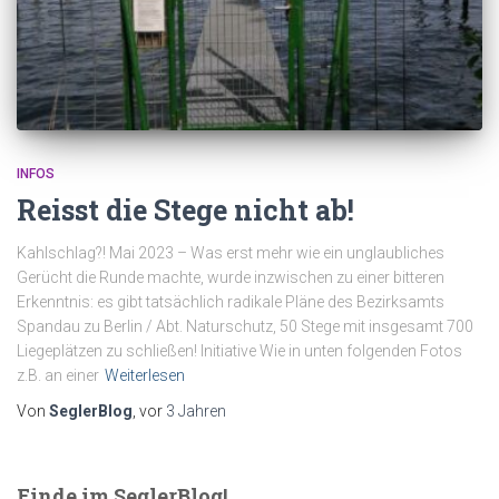
INFOS
Reisst die Stege nicht ab!
Kahlschlag?! Mai 2023 – Was erst mehr wie ein unglaubliches
Gerücht die Runde machte, wurde inzwischen zu einer bitteren
Erkenntnis: es gibt tatsächlich radikale Pläne des Bezirksamts
Spandau zu Berlin / Abt. Naturschutz, 50 Stege mit insgesamt 700
Liegeplätzen zu schließen! Initiative Wie in unten folgenden Fotos
z.B. an einer
Weiterlesen
Von
SeglerBlog
, vor
3 Jahren
Finde im SeglerBlog!