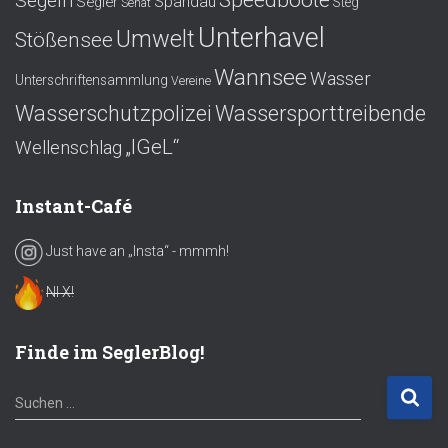
Segeln
Spandau
Segler
Steg
Senat
Unterhavel
Umwelt
Stößensee
Wannsee
Wasser
Unterschriftensammlung
Vereine
Wasserschutzpolizei
Wassersporttreibende
„IGeL“
Wellenschlag
Instant-Café
Just have an „Insta“ - mmmh!
NI X!
Finde im SeglerBlog!
S
Suchen …
u
c