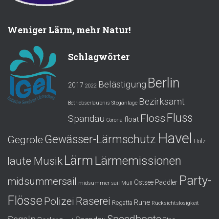
Weniger Lärm, mehr Natur!
Schlagwörter
Berlin
Belästigung
2017
2022
Bezirksamt
Betriebserlaubnis Steganlage
Fluss
Floss
Spandau
float
Corona
Havel
Gewässer-Lärmschutz
Gegröle
Holz
Lärm
Lärmemissionen
laute Musik
Party-
midsummersail
Ostsee
Paddler
midsummer sail
Müll
Flösse
Polizei
Raserei
Ruhe
Regatta
Rücksichtslosigkeit
Speedboote