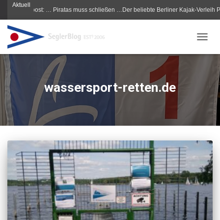
Aktuell
Morgenpost: … Piratas muss schließen …Der beliebte Berliner Kajak-Verleih Pirata
NAVIG
wassersport-retten.de