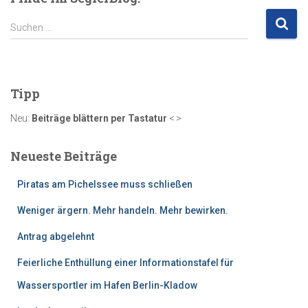
S
Suchen …
u
c
h
e
Tipp
n
n
Neu:
Beiträge blättern per Tastatur
< >
a
c
Neueste Beiträge
h
:
Piratas am Pichelssee muss schließen
Weniger ärgern. Mehr handeln. Mehr bewirken.
Antrag abgelehnt
Feierliche Enthüllung einer Informationstafel für
Wassersportler im Hafen Berlin-Kladow