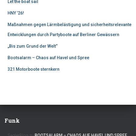
Let the boat sail
HNY ’26!
Maßnahmen gegen Lärmbelästigung und sicherheitsrelevante
Entwicklungen durch Partyboote auf Berliner Gewässern
„Bis zum Grund der Welt“
Bootsalarm – Chaos auf Havel und Spree
321 Motorboote sternkern
Funk
SeglerBlog
zu
BOOTSALARM – CHAOS AUF HAVEL UND SPREE