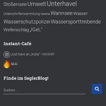
Unterhavel
Umwelt
Stößensee
Wannsee
Wasser
Unterschriftensammlung
Vereine
Wasserschutzpolizei
Wassersporttreibende
„IGeL“
Wellenschlag
Instant-Café
Just have an „Insta“ - mmmh!
NI X!
Finde im SeglerBlog!
S
Suchen …
u
c
h