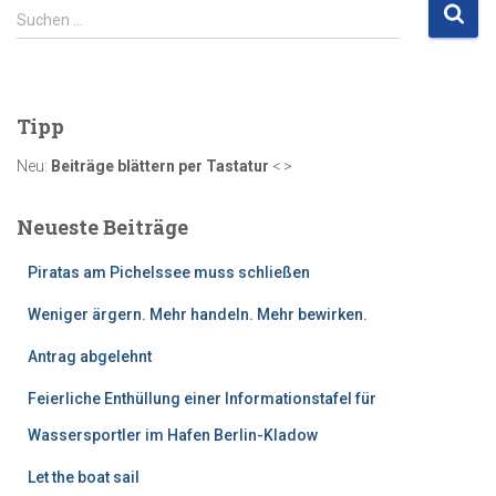
S
Suchen …
u
c
h
e
Tipp
n
n
Neu:
Beiträge blättern per Tastatur
< >
a
c
Neueste Beiträge
h
:
Piratas am Pichelssee muss schließen
Weniger ärgern. Mehr handeln. Mehr bewirken.
Antrag abgelehnt
Feierliche Enthüllung einer Informationstafel für
Wassersportler im Hafen Berlin-Kladow
Let the boat sail