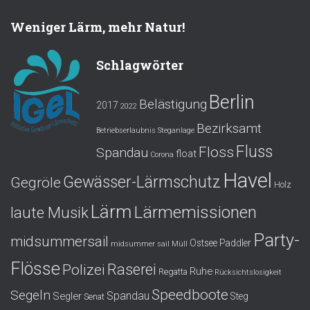
Weniger Lärm, mehr Natur!
Schlagwörter
Berlin
Belästigung
2017
2022
Bezirksamt
Betriebserlaubnis Steganlage
Fluss
Floss
Spandau
float
Corona
Havel
Gewässer-Lärmschutz
Gegröle
Holz
Lärm
Lärmemissionen
laute Musik
Party-
midsummersail
Ostsee
Paddler
midsummer sail
Müll
Flösse
Polizei
Raserei
Ruhe
Regatta
Rücksichtslosigkeit
Speedboote
Segeln
Spandau
Segler
Steg
Senat