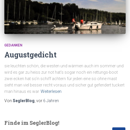
GEDANKEN
Augustgedicht
sie leuchten schön, die westen und wärmen auch im sommer und
wird es gar zu heiss zur not hat’s sogar noch ein rettungs-boot
zwei ecken hat so’n schiff achtern für jeden eine so ohne mast
sieht man viel besser recht voraus und sicher gut gefendert tuckert
man hinaus es war
Weiterlesen
Von
SeglerBlog
, vor
6 Jahren
Finde im SeglerBlog!