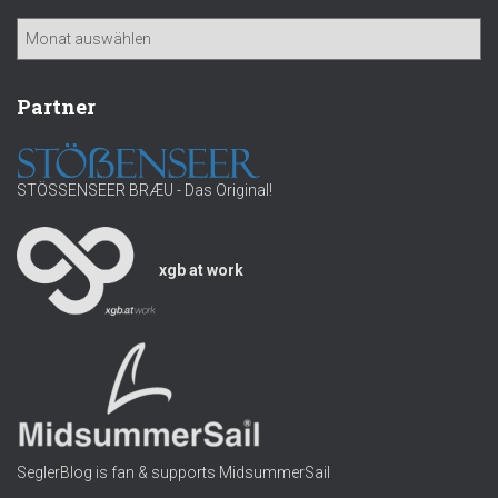
n
K
a
i
c
e
h
Partner
l
:
w
a
s
STÖSSENSEER BRÆU - Das Original!
s
e
r
xgb at work
SeglerBlog is fan & supports MidsummerSail