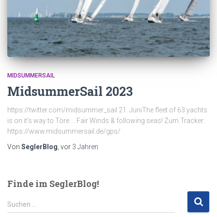
MIDSUMMERSAIL
MidsummerSail 2023
https://twitter.com/midsummer_sail 21. JuniThe fleet of 63 yachts
is on it’s way to Töre … Fair Winds & following seas! Zum Tracker:
https://www.midsummersail.de/gps/
Von
SeglerBlog
, vor
3 Jahren
Finde im SeglerBlog!
S
Suchen …
u