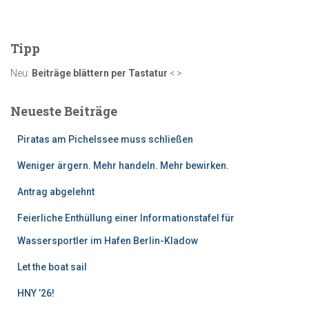
c
h
e
Tipp
n
n
Neu:
Beiträge blättern per Tastatur
< >
a
c
Neueste Beiträge
h
:
Piratas am Pichelssee muss schließen
Weniger ärgern. Mehr handeln. Mehr bewirken.
Antrag abgelehnt
Feierliche Enthüllung einer Informationstafel für
Wassersportler im Hafen Berlin-Kladow
Let the boat sail
HNY ’26!