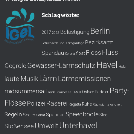
Schlagwörter
Berlin
Belästigung
2017
2022
Bezirksamt
Betriebserlaubnis Steganlage
Fluss
Floss
Spandau
float
Corona
Havel
Gewässer-Lärmschutz
Gegröle
Holz
Lärm
Lärmemissionen
laute Musik
Party-
midsummersail
Ostsee
Paddler
midsummer sail
Müll
Flösse
Polizei
Raserei
Ruhe
Regatta
Rücksichtslosigkeit
Speedboote
Segeln
Spandau
Segler
Steg
Senat
Unterhavel
Umwelt
Stößensee