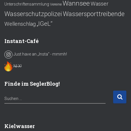
Wannsee
Wasser
Unterschriftensammlung
Vereine
Wasserschutzpolizei
Wassersporttreibende
„IGeL“
Wellenschlag
Instant-Café
Just have an „Insta“ - mmmh!
NI X!
Finde im SeglerBlog!
S
Suchen …
u
c
h
e
Kielwasser
n