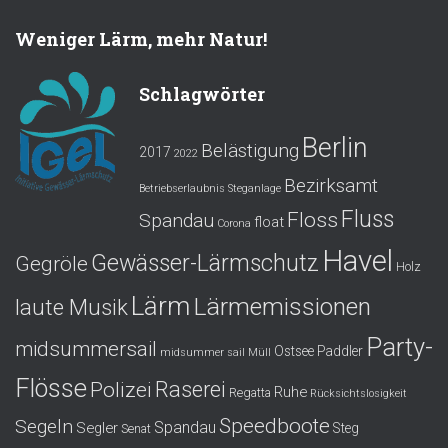
Weniger Lärm, mehr Natur!
Schlagwörter
Berlin
Belästigung
2017
2022
Bezirksamt
Betriebserlaubnis Steganlage
Fluss
Floss
Spandau
float
Corona
Havel
Gewässer-Lärmschutz
Gegröle
Holz
Lärm
Lärmemissionen
laute Musik
Party-
midsummersail
Ostsee
Paddler
midsummer sail
Müll
Flösse
Polizei
Raserei
Ruhe
Regatta
Rücksichtslosigkeit
Speedboote
Segeln
Spandau
Segler
Steg
Senat