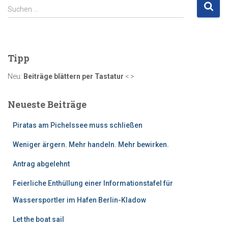
S
Suchen …
u
c
h
e
Tipp
n
n
Neu:
Beiträge blättern per Tastatur
< >
a
c
Neueste Beiträge
h
:
Piratas am Pichelssee muss schließen
Weniger ärgern. Mehr handeln. Mehr bewirken.
Antrag abgelehnt
Feierliche Enthüllung einer Informationstafel für
Wassersportler im Hafen Berlin-Kladow
Let the boat sail