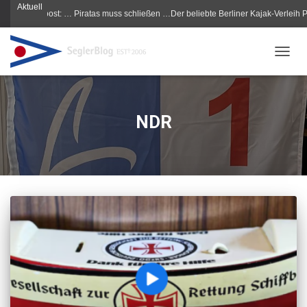
Aktuell
Morgenpost: … Piratas muss schließen …Der beliebte Berliner Kajak-Verleih Pirata
NAVIG
NDR