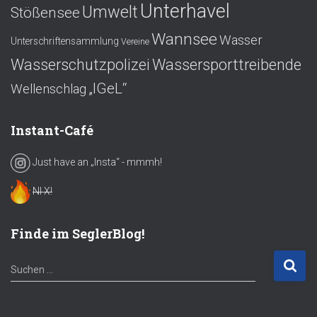
Unterhavel
Umwelt
Stößensee
Wannsee
Wasser
Unterschriftensammlung
Vereine
Wasserschutzpolizei
Wassersporttreibende
„IGeL“
Wellenschlag
Instant-Café
Just have an „Insta“ - mmmh!
NI X!
Finde im SeglerBlog!
S
Suchen …
u
c
h