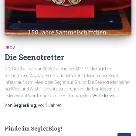
INFOS
Die Seenotretter
NDR Ab 14. Februar 2025 / und in der ARD-Mediathek Die
Seenotretter Mayday! Feuer auf dem Schiff, Mann über Bord,
Infarkt auf dem Meer oder Segler auf Grund: Die Seenotretter helfen
bei Wind und Wetter. Einsatzbereit rund um die Uhr, leisten sie
jederzeit auf Nord- und Ostsee Hilfe und retten
Weiterlesen
Von
SeglerBlog
, vor
2 Jahren
Finde im SeglerBlog!