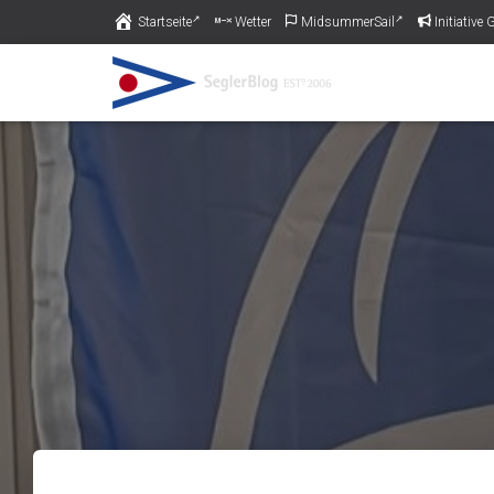
Startseite
Wetter
MidsummerSail
Initiativ
Piratas am Pichelssee muss schließ