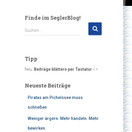
Finde im SeglerBlog!
S
Suchen …
u
c
h
e
Tipp
n
n
Neu:
Beiträge blättern per Tastatur
< >
a
c
Neueste Beiträge
h
:
Piratas am Pichelssee muss
schließen
Weniger ärgern. Mehr handeln. Mehr
bewirken.