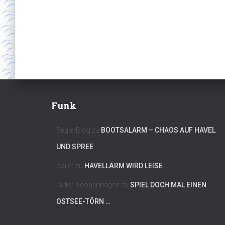
Funk
SeglerBlog
zu
BOOTSALARM – CHAOS AUF HAVEL
UND SPREE
Sailer
zu
HAVELLÄRM WIRD LEISE
Dieter Koppenhagen
zu
SPIEL DOCH MAL EINEN
OSTSEE-TÖRN …