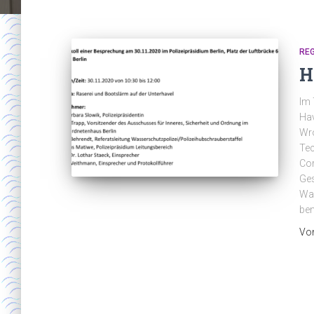
RE
H
Im 
Hav
Wro
Tec
Co
Ges
Was
ben
Vo