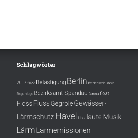
Schlagwörter
Berlin
Belästigung
2017
2022
Betriebserlaubnis
Bezirksamt Spandau
float
Steganlage
Corona
Fluss
Gewässer-
Floss
Gegröle
Havel
Lärmschutz
laute Musik
Holz
Lärm
Lärmemissionen