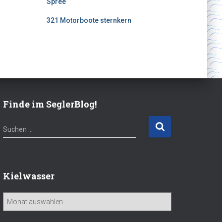
Spree
321 Motorboote sternkern
Finde im SeglerBlog!
S
Suchen …
u
c
h
e
Kielwasser
n
n
K
a
i
c
e