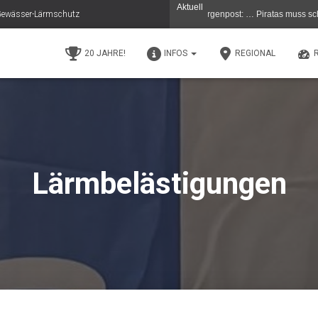
Aktuell
e Gewässer-Lärmschutz
en - Gestern 11.5.26 in der (C) Berliner Morgenpost: … Piratas muss schließen …D
20 JAHRE!
INFOS
REGIONAL
Lärmbelästigungen