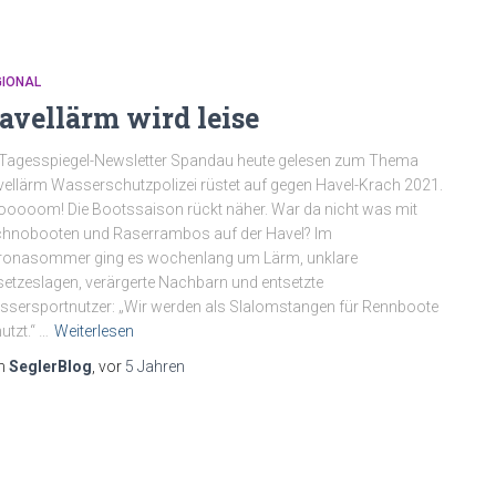
GIONAL
avellärm wird leise
Tagesspiegel-Newsletter Spandau heute gelesen zum Thema
ellärm Wasserschutzpolizei rüstet auf gegen Havel-Krach 2021.
oooom! Die Bootssaison rückt näher. War da nicht was mit
hnobooten und Raserrambos auf der Havel? Im
ronasommer ging es wochenlang um Lärm, unklare
etzeslagen, verärgerte Nachbarn und entsetzte
sersportnutzer: „Wir werden als Slalomstangen für Rennboote
utzt.“ …
Weiterlesen
n
SeglerBlog
, vor
5 Jahren