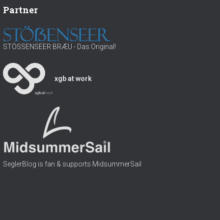
h
Partner
l
:
w
a
s
STÖSSENSEER BRÆU - Das Original!
s
e
r
xgb at work
SeglerBlog is fan & supports MidsummerSail