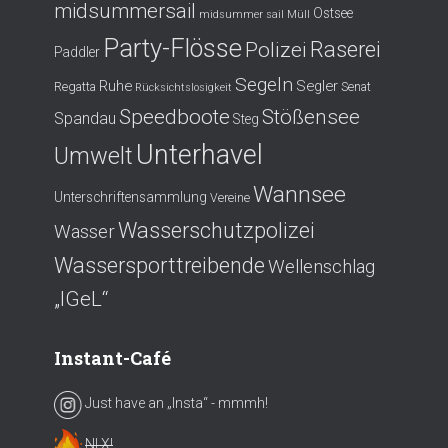
midsummersail
Ostsee
midsummer sail
Müll
Party-Flösse
Polizei
Raserei
Paddler
Segeln
Ruhe
Segler
Regatta
Senat
Rücksichtslosigkeit
Speedboote
Stößensee
Spandau
Steg
Unterhavel
Umwelt
Wannsee
Unterschriftensammlung
Vereine
Wasserschutzpolizei
Wasser
Wassersporttreibende
Wellenschlag
„IGeL“
Instant-Café
Just have an „Insta“ - mmmh!
NI X!