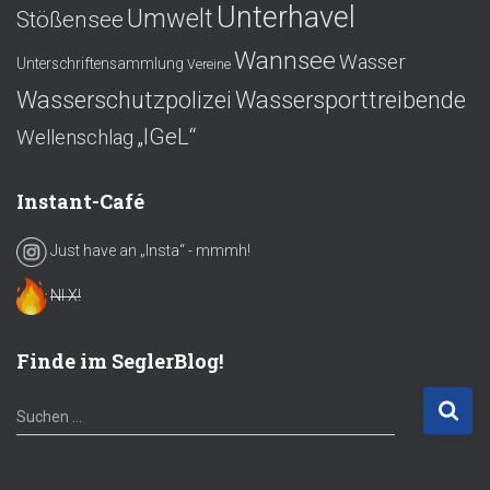
Unterhavel
Umwelt
Stößensee
Wannsee
Wasser
Unterschriftensammlung
Vereine
Wasserschutzpolizei
Wassersporttreibende
„IGeL“
Wellenschlag
Instant-Café
Just have an „Insta“ - mmmh!
NI X!
Finde im SeglerBlog!
S
Suchen …
u
c
h