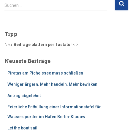
S
Suchen …
u
c
h
e
Tipp
n
n
Neu:
Beiträge blättern per Tastatur
< >
a
c
Neueste Beiträge
h
:
Piratas am Pichelssee muss schließen
Weniger ärgern. Mehr handeln. Mehr bewirken.
Antrag abgelehnt
Feierliche Enthüllung einer Informationstafel für
Wassersportler im Hafen Berlin-Kladow
Let the boat sail