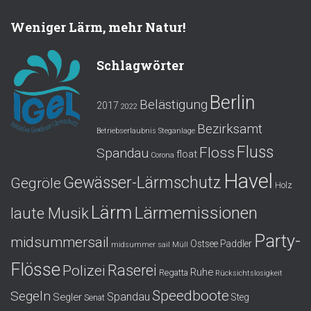
Weniger Lärm, mehr Natur!
Schlagwörter
Berlin
Belästigung
2017
2022
Bezirksamt
Betriebserlaubnis Steganlage
Fluss
Floss
Spandau
float
Corona
Havel
Gewässer-Lärmschutz
Gegröle
Holz
Lärm
Lärmemissionen
laute Musik
Party-
midsummersail
Ostsee
Paddler
midsummer sail
Müll
Flösse
Polizei
Raserei
Ruhe
Regatta
Rücksichtslosigkeit
Speedboote
Segeln
Spandau
Segler
Steg
Senat