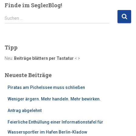
Finde im SeglerBlog!
S
Suchen …
u
c
h
e
Tipp
n
n
Neu:
Beiträge blättern per Tastatur
< >
a
c
Neueste Beiträge
h
:
Piratas am Pichelssee muss schließen
Weniger ärgern. Mehr handeln. Mehr bewirken.
Antrag abgelehnt
Feierliche Enthüllung einer Informationstafel für
Wassersportler im Hafen Berlin-Kladow