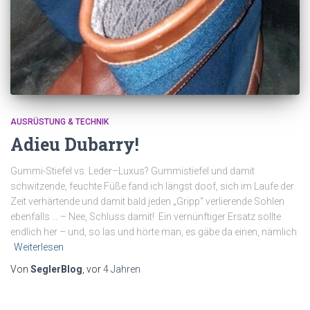
AUSRÜSTUNG & TECHNIK
Adieu Dubarry!
Gummi-Stiefel vs. Leder–Luxus? Gummistiefel und damit
schwitzende, feuchte Füße fand ich längst doof, sich im Laufe der
Zeit verhärtende und damit bald jeden „Gripp“ verlierende Sohlen
ebenfalls … – Nee, Schluss damit! Ein vernünftiger Ersatz sollte
endlich her – und, so las und hörte man, es gäbe da einen, nämlich
Weiterlesen
Von
SeglerBlog
, vor
4 Jahren