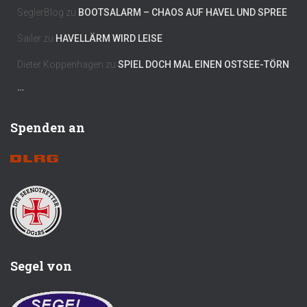
SeglerBlog
zu
BOOTSALARM – CHAOS AUF HAVEL UND SPREE
Sailer
zu
HAVELLÄRM WIRD LEISE
Dieter Koppenhagen
zu
SPIEL DOCH MAL EINEN OSTSEE-TÖRN
…
Spenden an
Segel von