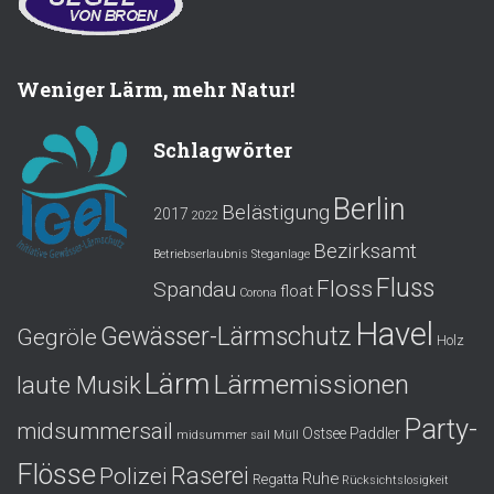
Weniger Lärm, mehr Natur!
Schlagwörter
Berlin
Belästigung
2017
2022
Bezirksamt
Betriebserlaubnis Steganlage
Fluss
Floss
Spandau
float
Corona
Havel
Gewässer-Lärmschutz
Gegröle
Holz
Lärm
Lärmemissionen
laute Musik
Party-
midsummersail
Ostsee
Paddler
midsummer sail
Müll
Flösse
Polizei
Raserei
Ruhe
Regatta
Rücksichtslosigkeit