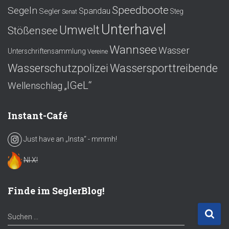
Speedboote
Segeln
Spandau
Segler
Steg
Senat
Unterhavel
Umwelt
Stößensee
Wannsee
Wasser
Unterschriftensammlung
Vereine
Wasserschutzpolizei
Wassersporttreibende
„IGeL“
Wellenschlag
Instant-Café
Just have an „Insta“ - mmmh!
NI X!
Finde im SeglerBlog!
S
Suchen …
u