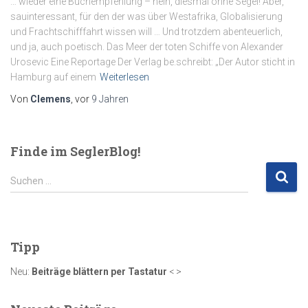
… wieder eine Buchempfehlung – nein, diesmal ohne Segel! Aber,
sauinteressant, für den der was über Westafrika, Globalisierung
und Frachtschifffahrt wissen will … Und trotzdem abenteuerlich,
und ja, auch poetisch. Das Meer der toten Schiffe von Alexander
Urosevic Eine Reportage Der Verlag be.schreibt: „Der Autor sticht in
Hamburg auf einem
Weiterlesen
Von
Clemens
, vor
9 Jahren
Finde im SeglerBlog!
S
Suchen …
u
c
h
e
Tipp
n
n
Neu:
Beiträge blättern per Tastatur
< >
a
c