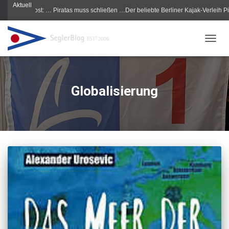
Aktuell
rgenpost: … Piratas muss schließen …Der beliebte Berliner Kajak-Verleih Piratas m
NAVIG
Globalisierung