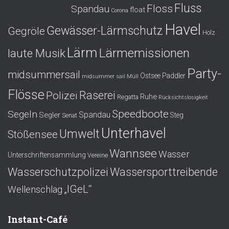
Fluss
Floss
Spandau
float
Corona
Havel
Gewässer-Lärmschutz
Gegröle
Holz
Lärm
Lärmemissionen
laute Musik
Party-
midsummersail
Ostsee
Paddler
midsummer sail
Müll
Flösse
Polizei
Raserei
Ruhe
Regatta
Rücksichtslosigkeit
Speedboote
Segeln
Spandau
Segler
Steg
Senat
Unterhavel
Umwelt
Stößensee
Wannsee
Wasser
Unterschriftensammlung
Vereine
Wasserschutzpolizei
Wassersporttreibende
„IGeL“
Wellenschlag
Instant-Café