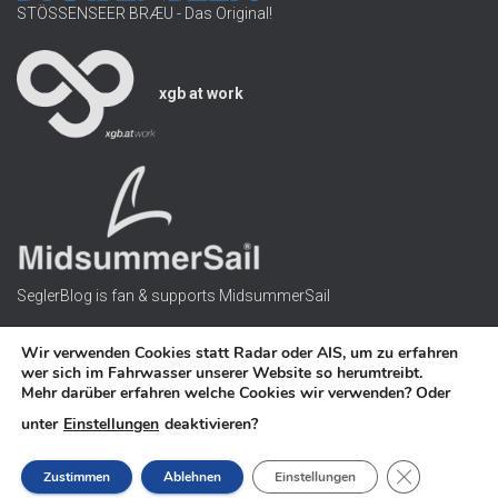
s
STÖSSENSEER BRÆU - Das Original!
s
e
r
xgb at work
SeglerBlog is fan & supports MidsummerSail
Wir verwenden Cookies statt Radar oder AIS, um zu erfahren
wer sich im Fahrwasser unserer Website so herumtreibt.
Mehr darüber erfahren welche Cookies wir verwenden? Oder
HOME
WETTER
KONTAKT IMPRESSUM
unter
Einstellungen
deaktivieren?
DATENSCHUTZERKLÄRUNG
NOT BY AI
GDPR COOKI
Zustimmen
Ablehnen
Einstellungen