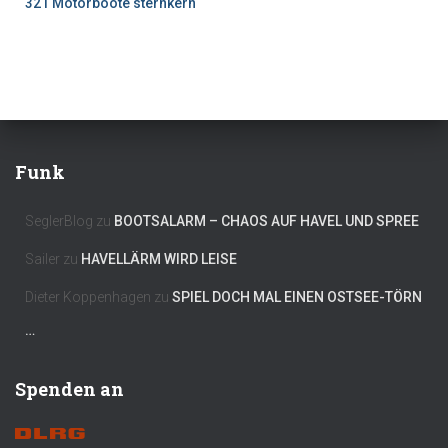
321 Motorboote sternkern
Funk
SeglerBlog
zu
BOOTSALARM – CHAOS AUF HAVEL UND SPREE
Sailer
zu
HAVELLÄRM WIRD LEISE
Dieter Koppenhagen
zu
SPIEL DOCH MAL EINEN OSTSEE-TÖRN
…
Spenden an