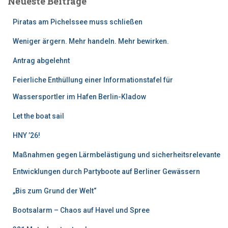
Neueste Beiträge
h
:
Piratas am Pichelssee muss schließen
Weniger ärgern. Mehr handeln. Mehr bewirken.
Antrag abgelehnt
Feierliche Enthüllung einer Informationstafel für
Wassersportler im Hafen Berlin-Kladow
Let the boat sail
HNY ’26!
Maßnahmen gegen Lärmbelästigung und sicherheitsrelevante
Entwicklungen durch Partyboote auf Berliner Gewässern
„Bis zum Grund der Welt“
Bootsalarm – Chaos auf Havel und Spree