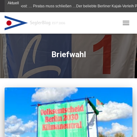
Aktuell
 Morgenpost: … Piratas muss schließen …Der beliebte Berliner Kajak-Verleih Pirat
NAVIG
Briefwahl