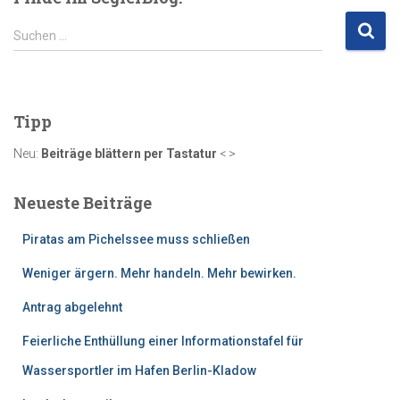
S
Suchen …
u
c
h
e
Tipp
n
n
Neu:
Beiträge blättern per Tastatur
< >
a
c
Neueste Beiträge
h
:
Piratas am Pichelssee muss schließen
Weniger ärgern. Mehr handeln. Mehr bewirken.
Antrag abgelehnt
Feierliche Enthüllung einer Informationstafel für
Wassersportler im Hafen Berlin-Kladow