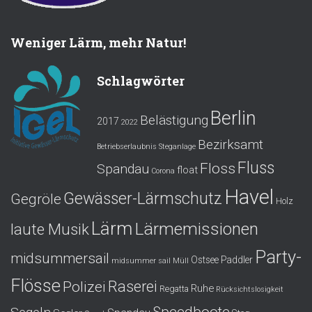
Weniger Lärm, mehr Natur!
Schlagwörter
Berlin
Belästigung
2017
2022
Bezirksamt
Betriebserlaubnis Steganlage
Fluss
Floss
Spandau
float
Corona
Havel
Gewässer-Lärmschutz
Gegröle
Holz
Lärm
Lärmemissionen
laute Musik
Party-
midsummersail
Ostsee
Paddler
midsummer sail
Müll
Flösse
Polizei
Raserei
Ruhe
Regatta
Rücksichtslosigkeit
Speedboote