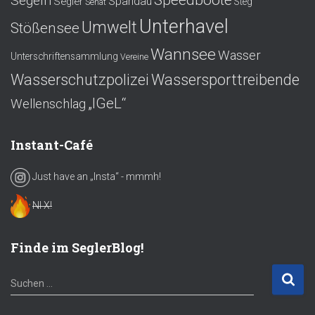
Segeln
Spandau
Segler
Steg
Senat
Unterhavel
Umwelt
Stößensee
Wannsee
Wasser
Unterschriftensammlung
Vereine
Wasserschutzpolizei
Wassersporttreibende
„IGeL“
Wellenschlag
Instant-Café
Just have an „Insta“ - mmmh!
NI X!
Finde im SeglerBlog!
S
Suchen …
u
c