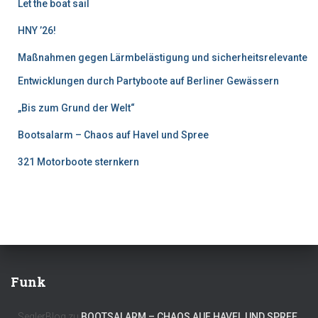
Let the boat sail
HNY ’26!
Maßnahmen gegen Lärmbelästigung und sicherheitsrelevante
Entwicklungen durch Partyboote auf Berliner Gewässern
„Bis zum Grund der Welt“
Bootsalarm – Chaos auf Havel und Spree
321 Motorboote sternkern
Funk
SeglerBlog
zu
BOOTSALARM – CHAOS AUF HAVEL UND SPREE