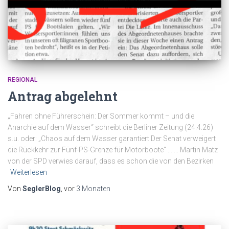
REGIONAL
Antrag abgelehnt
„Fahren ohne Führerschein: Der Sommer kommt – und die
Anarchie auf dem Wasser“ schreibt die Berliner Zeitung (24.4.26)
s.u. oder: „Chaos auf dem Wasser garantiert Der Senat verweigert
die Rückkehr zur Fünf-PS-Grenze für Motorboote“ … … Martin Matz
von der SPD verwies darauf, dass es schon die von den Bezirken
Weiterlesen
Von
SeglerBlog
, vor
3 Monaten