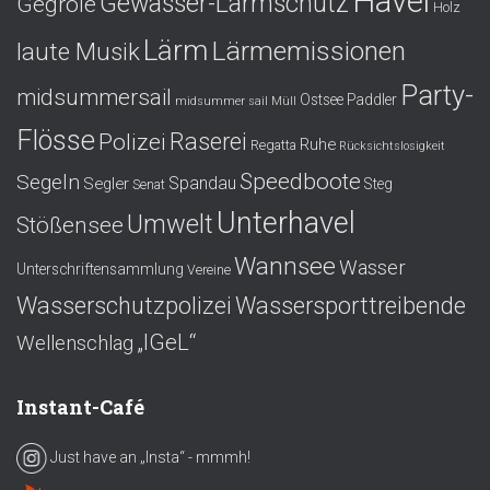
Havel
Gewässer-Lärmschutz
Gegröle
Holz
Lärm
Lärmemissionen
laute Musik
Party-
midsummersail
Ostsee
Paddler
midsummer sail
Müll
Flösse
Polizei
Raserei
Ruhe
Regatta
Rücksichtslosigkeit
Speedboote
Segeln
Spandau
Segler
Steg
Senat
Unterhavel
Umwelt
Stößensee
Wannsee
Wasser
Unterschriftensammlung
Vereine
Wasserschutzpolizei
Wassersporttreibende
„IGeL“
Wellenschlag
Instant-Café
Just have an „Insta“ - mmmh!