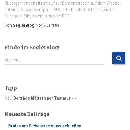
Rudergemeinschaft ruft auf zur Demonstration auf dem Wasser,
mit einer Kundgebung: am 24.9., 11 Uhr. Mehr Details siehe im
folgenden Bild, sowie in diesem PDF.
Von
SeglerBlog
, vor
3 Jahren
Finde im SeglerBlog!
S
Suchen …
u
c
h
e
Tipp
n
n
Neu:
Beiträge blättern per Tastatur
< >
a
c
Neueste Beiträge
h
:
Piratas am Pichelssee muss schließen