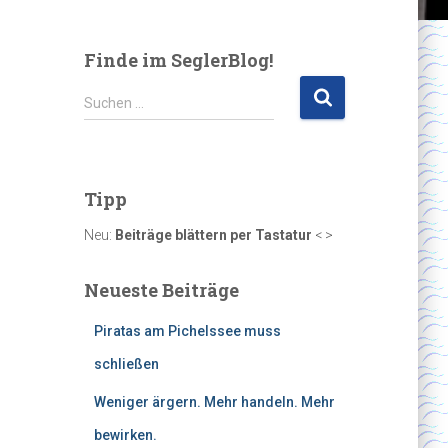
Finde im SeglerBlog!
S
Suchen …
u
c
h
e
Tipp
n
n
Neu:
Beiträge blättern per Tastatur
< >
a
c
Neueste Beiträge
h
:
Piratas am Pichelssee muss
schließen
Weniger ärgern. Mehr handeln. Mehr
bewirken.