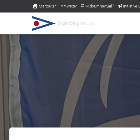
Startseite
Wetter
MidsummerSail
Initiativ
Piratas am Pichelssee muss schließ