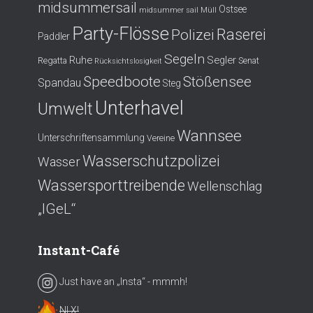
midsummersail
Ostsee
midsummer sail
Müll
Party-Flösse
Polizei
Raserei
Paddler
Segeln
Ruhe
Segler
Regatta
Senat
Rücksichtslosigkeit
Speedboote
Stößensee
Spandau
Steg
Unterhavel
Umwelt
Wannsee
Unterschriftensammlung
Vereine
Wasserschutzpolizei
Wasser
Wassersporttreibende
Wellenschlag
„IGeL“
Instant-Café
Just have an „Insta“ - mmmh!
NI X!