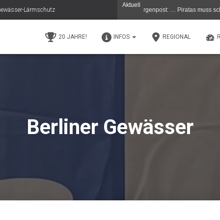
Aktuell
e Gewässer-Lärmschutz
en - Gestern 11.5.26 in der (C) Berliner Morgenpost: … Piratas muss schließen …D
20 JAHRE!
INFOS
REGIONAL
Berliner Gewässer