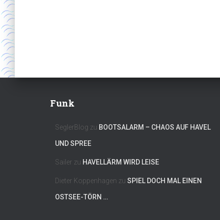
Funk
SeglerBlog
zu
BOOTSALARM – CHAOS AUF HAVEL
UND SPREE
Sailer
zu
HAVELLÄRM WIRD LEISE
Dieter Koppenhagen
zu
SPIEL DOCH MAL EINEN
OSTSEE-TÖRN …