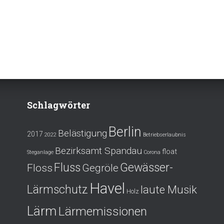
Schlagwörter
Berlin
Belästigung
2017
2022
Betriebserlaubnis
Bezirksamt Spandau
float
Steganlage
Corona
Fluss
Gewässer-
Floss
Gegröle
Havel
Lärmschutz
laute Musik
Holz
Lärm
Lärmemissionen