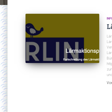
INF
L
Lä
Lär
Ver
Lär
Bür
htt
zum
und
Vo