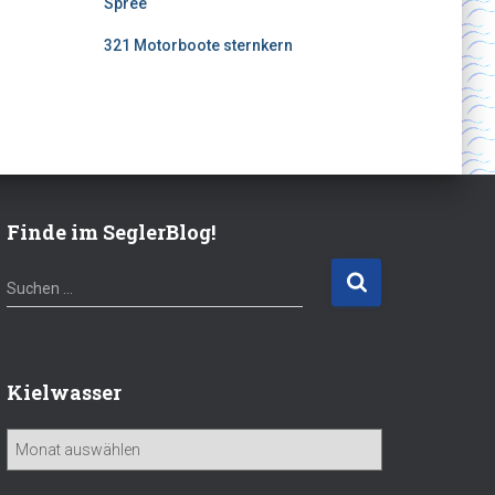
Spree
321 Motorboote sternkern
Finde im SeglerBlog!
S
Suchen …
u
c
h
e
Kielwasser
n
n
K
a
i
c
e