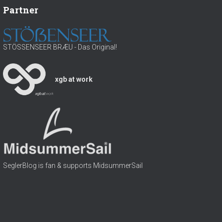
h
Partner
l
:
w
a
s
STÖSSENSEER BRÆU - Das Original!
s
e
r
xgb at work
SeglerBlog is fan & supports MidsummerSail