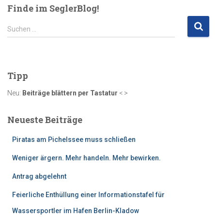
Finde im SeglerBlog!
S
Suchen …
u
c
h
e
Tipp
n
n
Neu:
Beiträge blättern per Tastatur
< >
a
c
Neueste Beiträge
h
:
Piratas am Pichelssee muss schließen
Weniger ärgern. Mehr handeln. Mehr bewirken.
Antrag abgelehnt
Feierliche Enthüllung einer Informationstafel für
Wassersportler im Hafen Berlin-Kladow