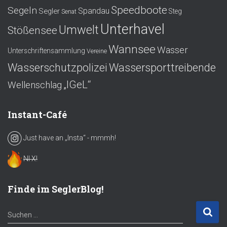
Speedboote
Segeln
Spandau
Segler
Steg
Senat
Unterhavel
Umwelt
Stößensee
Wannsee
Wasser
Unterschriftensammlung
Vereine
Wasserschutzpolizei
Wassersporttreibende
„IGeL“
Wellenschlag
Instant-Café
Just have an „Insta“ - mmmh!
NI X!
Finde im SeglerBlog!
S
Suchen …
u