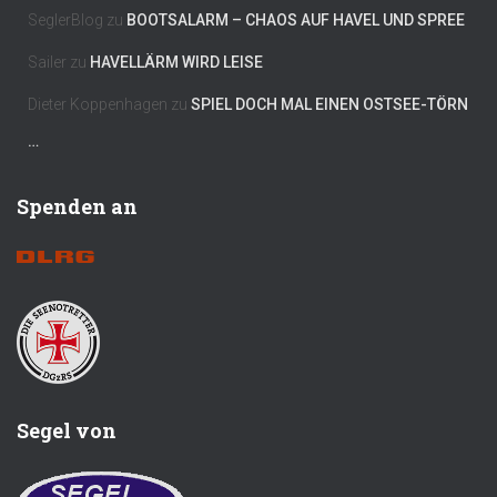
SeglerBlog
zu
BOOTSALARM – CHAOS AUF HAVEL UND SPREE
Sailer
zu
HAVELLÄRM WIRD LEISE
Dieter Koppenhagen
zu
SPIEL DOCH MAL EINEN OSTSEE-TÖRN
…
Spenden an
Segel von