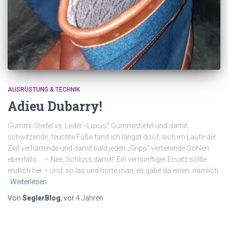
AUSRÜSTUNG & TECHNIK
Adieu Dubarry!
Gummi-Stiefel vs. Leder–Luxus? Gummistiefel und damit
schwitzende, feuchte Füße fand ich längst doof, sich im Laufe der
Zeit verhärtende und damit bald jeden „Gripp“ verlierende Sohlen
ebenfalls … – Nee, Schluss damit! Ein vernünftiger Ersatz sollte
endlich her – und, so las und hörte man, es gäbe da einen, nämlich
Weiterlesen
Von
SeglerBlog
, vor
4 Jahren