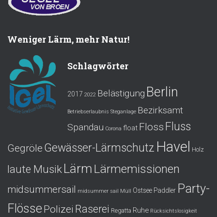
Weniger Lärm, mehr Natur!
Schlagwörter
Berlin
Belästigung
2017
2022
Bezirksamt
Betriebserlaubnis Steganlage
Fluss
Floss
Spandau
float
Corona
Havel
Gewässer-Lärmschutz
Gegröle
Holz
Lärm
Lärmemissionen
laute Musik
Party-
midsummersail
Ostsee
Paddler
midsummer sail
Müll
Flösse
Polizei
Raserei
Ruhe
Regatta
Rücksichtslosigkeit