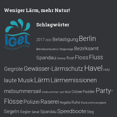
Weniger Lärm, mehr Natur!
Schlagwörter
Berlin
Belästigung
2017
2022
Bezirksamt
Betriebserlaubnis Steganlage
Fluss
Floss
Spandau
float
Corona
Havel
Gewässer-Lärmschutz
Gegröle
Holz
Lärm
Lärmemissionen
laute Musik
Party-
midsummersail
Ostsee
Paddler
midsummer sail
Müll
Flösse
Polizei
Raserei
Ruhe
Regatta
Rücksichtslosigkeit
Speedboote
Segeln
Spandau
Segler
Steg
Senat