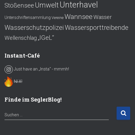
Unterhavel
Umwelt
Stößensee
Wannsee
Wasser
Unterschriftensammlung
Vereine
Wasserschutzpolizei
Wassersporttreibende
„IGeL“
Wellenschlag
Instant-Café
Just have an „Insta“ - mmmh!
NI X!
Finde im SeglerBlog!
S
Suchen …
u
c
h