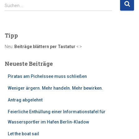
S
Suchen …
u
c
h
e
Tipp
n
n
Neu:
Beiträge blättern per Tastatur
< >
a
c
Neueste Beiträge
h
:
Piratas am Pichelssee muss schließen
Weniger ärgern. Mehr handeln. Mehr bewirken.
Antrag abgelehnt
Feierliche Enthüllung einer Informationstafel für
Wassersportler im Hafen Berlin-Kladow
Let the boat sail