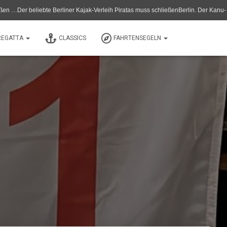
e Berliner Kajak-Verleih Piratas muss schließenBerlin. Der Kanu- und Kajak-Verle
REGATTA
CLASSICS
FAHRTENSEGELN