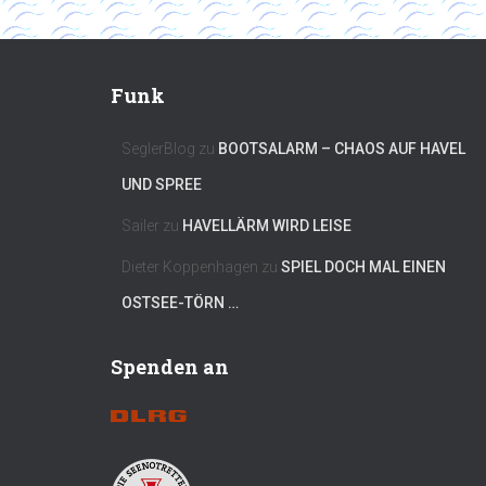
Funk
SeglerBlog
zu
BOOTSALARM – CHAOS AUF HAVEL
UND SPREE
Sailer
zu
HAVELLÄRM WIRD LEISE
Dieter Koppenhagen
zu
SPIEL DOCH MAL EINEN
OSTSEE-TÖRN …
Spenden an