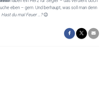
onhill
haben ein Herz für Segler – das verdient doch
auche eben – gern. Und berhaupt, was soll man denn
!
Hast du mal Feuer …?
😉