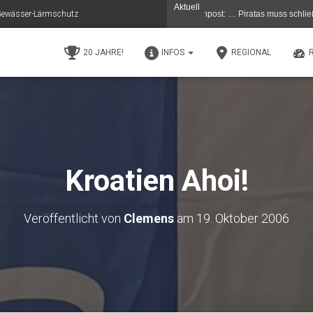
Aktuell
e Gewässer-Lärmschutz
ern 11.5.26 in der (C) Berliner Morgenpost: … Piratas muss schließen …Der beliebt
20 JAHRE!
INFOS
REGIONAL
Kroatien Ahoi!
Veröffentlicht von
Clemens
am
19. Oktober 2006