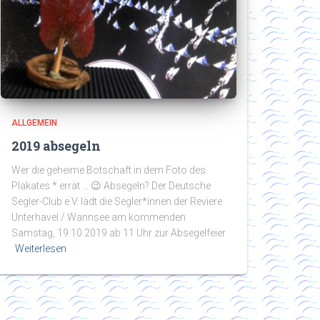
ALLGEMEIN
2019 absegeln
Wer die geheime Botschaft in dem Foto des
Plakates * errät … 😉 Absegeln? Der Deutsche
Segler-Club e.V. lädt die Segler*innen der Reviere
Unterhavel / Wannsee am kommenden
Samstag, 19.10.2019 ab 11 Uhr zur Absegelfeier
Weiterlesen