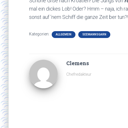
Schöne Grße nach Kroatien! Die Jungs von
r
mal ein dickes Lob! Oder? Hmm – naja, ich r
sonst auf ’nem Schiff die ganze Zeit ber tun?
Kategorien:
ALLGEMEIN
SEEMANNSGARN
Clemens
Chefredakteur