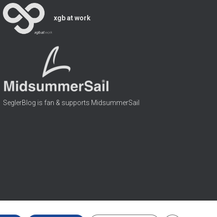
e
r
xgb at work
SeglerBlog is fan & supports MidsummerSail