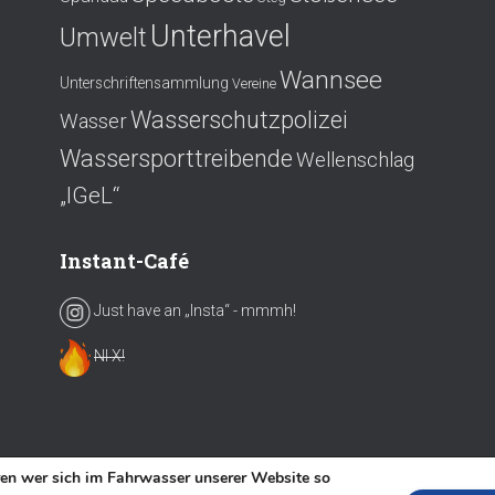
Unterhavel
Umwelt
Wannsee
Unterschriftensammlung
Vereine
Wasserschutzpolizei
Wasser
Wassersporttreibende
Wellenschlag
„IGeL“
Instant-Café
Just have an „Insta“ - mmmh!
NI X!
ren wer sich im Fahrwasser unserer Website so