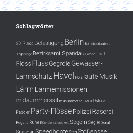
Schlagwörter
Berlin
Belästigung
2017
2022
Betriebserlaubnis
Bezirksamt Spandau
float
Steganlage
Corona
Fluss
Gewässer-
Floss
Gegröle
Havel
Lärmschutz
laute Musik
Holz
Lärm
Lärmemissionen
midsummersail
Ostsee
midsummer sail
Müll
Party-Flösse
Polizei
Raserei
Paddler
Segeln
Ruhe
Segler
Regatta
Senat
Rücksichtslosigkeit
Speedboote
Stößensee
Spandau
Steg