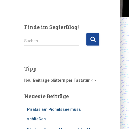
Finde im SeglerBlog!
S
Suchen …
u
c
h
e
Tipp
n
n
Neu:
Beiträge blättern per Tastatur
< >
a
c
Neueste Beiträge
h
:
Piratas am Pichelssee muss
schließen