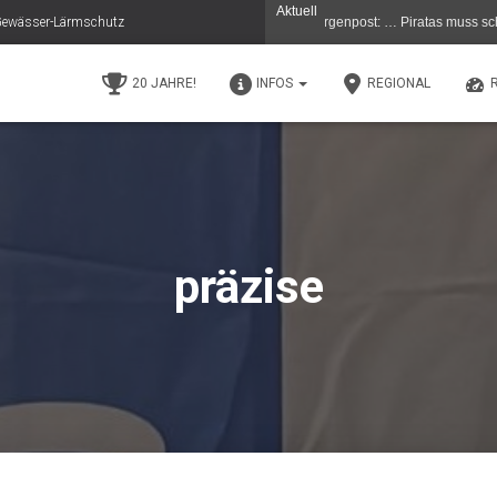
Aktuell
e Gewässer-Lärmschutz
en - Gestern 11.5.26 in der (C) Berliner Morgenpost: … Piratas muss schließen …De
20 JAHRE!
INFOS
REGIONAL
präzise