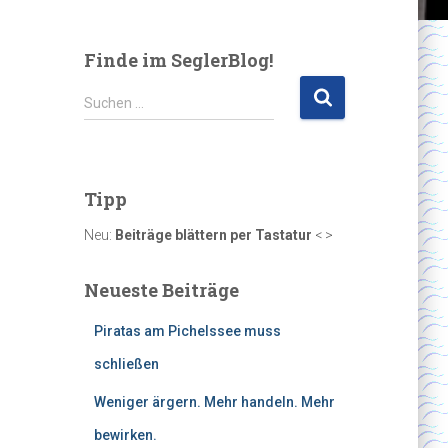
Finde im SeglerBlog!
S
Suchen …
u
c
h
e
Tipp
n
n
Neu:
Beiträge blättern per Tastatur
< >
a
c
Neueste Beiträge
h
:
Piratas am Pichelssee muss
schließen
Weniger ärgern. Mehr handeln. Mehr
bewirken.