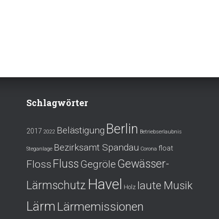
Schlagwörter
Berlin
Belästigung
2017
2022
Betriebserlaubnis
Bezirksamt Spandau
float
Steganlage
Corona
Fluss
Gewässer-
Floss
Gegröle
Havel
Lärmschutz
laute Musik
Holz
Lärm
Lärmemissionen