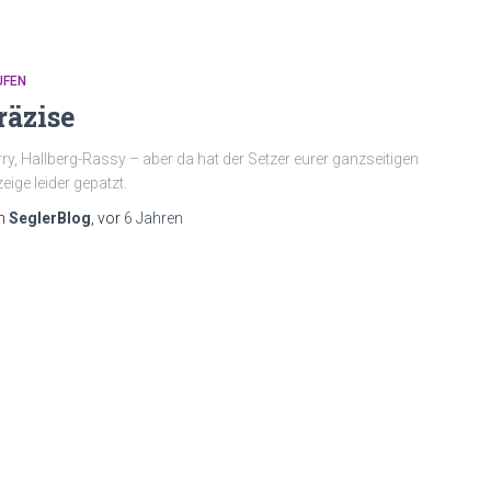
UFEN
räzise
ry, Hallberg-Rassy – aber da hat der Setzer eurer ganzseitigen
eige leider gepatzt.
n
SeglerBlog
, vor
6 Jahren