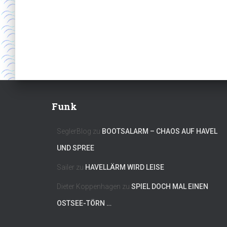
Funk
SeglerBlog
zu
BOOTSALARM – CHAOS AUF HAVEL
UND SPREE
Sailer
zu
HAVELLÄRM WIRD LEISE
Dieter Koppenhagen
zu
SPIEL DOCH MAL EINEN
OSTSEE-TÖRN …