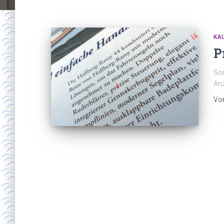
KA
P
Sor
Anz
Vo