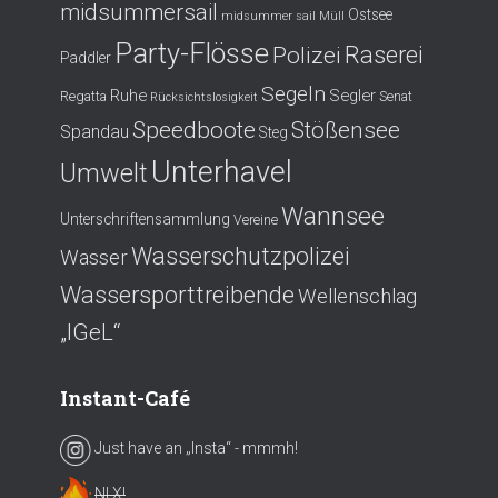
midsummersail
Ostsee
midsummer sail
Müll
Party-Flösse
Polizei
Raserei
Paddler
Segeln
Ruhe
Segler
Regatta
Senat
Rücksichtslosigkeit
Speedboote
Stößensee
Spandau
Steg
Unterhavel
Umwelt
Wannsee
Unterschriftensammlung
Vereine
Wasserschutzpolizei
Wasser
Wassersporttreibende
Wellenschlag
„IGeL“
Instant-Café
Just have an „Insta“ - mmmh!
NI X!