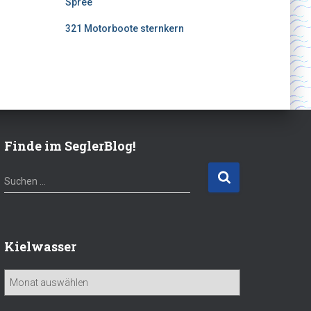
Spree
321 Motorboote sternkern
Finde im SeglerBlog!
S
Suchen …
u
c
h
e
Kielwasser
n
n
K
a
i
c
e