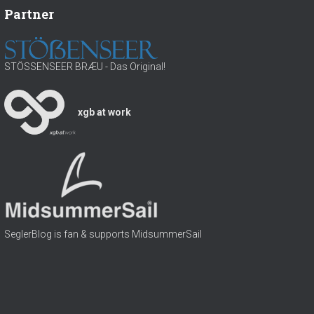
h
Partner
l
:
w
a
s
STÖSSENSEER BRÆU - Das Original!
s
e
r
xgb at work
SeglerBlog is fan & supports MidsummerSail