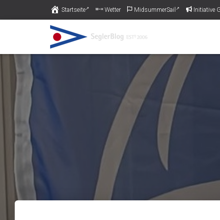
Startseite
Wetter
MidsummerSail
Initiativ
Piratas am Pichelssee muss schließ